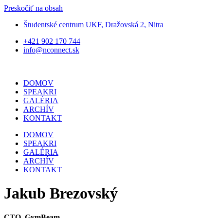
Preskočiť na obsah
Študentské centrum UKF, Dražovská 2, Nitra
+421 902 170 744
info@nconnect.sk
DOMOV
SPEAKRI
GALÉRIA
ARCHÍV
KONTAKT
DOMOV
SPEAKRI
GALÉRIA
ARCHÍV
KONTAKT
Jakub Brezovský
CTO, GymBeam