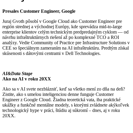
Presales Customer Engineer, Google
Juraj Gvoth pôsobí v Google Cloud ako Customer Engineer pre
región strednej a východnej Európy, kde sprevádza mid-to-large
enterprise klientov celým technickým predpredajným cyklom — od
návrhu infraštruktúrnych riešení až po komplexné TCO a ROI
analýzy. Vedie Community of Practice pre Infrastructure Solutions v
CEE so špeciálnym zameraním na AI infraštruktúru. Predtým získal
skúsenosti s dátovými centrami v Dell Technologies.
AI&Data Stage
Ako na AI v roku 20XX
Ako sa v AI svete nezblázniť, keď sa všetko mení zo dňa na deň?
Zistite, ako s umelou inteligenciou denne funguje Customer
Engineer z Google Cloud. Žiadna teoretická vata, iba praktické
ukážky a funkčné mentálne modely, s ktorými zvládnete akýkoľvek
technologický hype v práci, štúdiu aj súkromí – dnes, aj v roku
20XX.