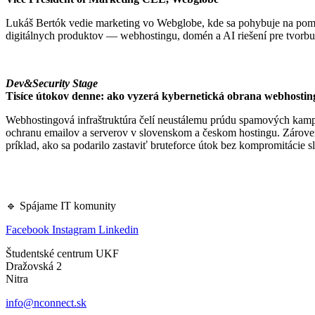
Lukáš Bertók vedie marketing vo Webglobe, kde sa pohybuje na pomed
digitálnych produktov — webhostingu, domén a AI riešení pre tvorbu 
Dev&Security Stage
Tisíce útokov denne: ako vyzerá kybernetická obrana webhostin
Webhostingová infraštruktúra čelí neustálemu prúdu spamových kamp
ochranu emailov a serverov v slovenskom a českom hostingu. Zároveň
príklad, ako sa podarilo zastaviť bruteforce útok bez kompromitácie s
🔹 Spájame IT komunity
Facebook
Instagram
Linkedin
Študentské centrum UKF
Dražovská 2
Nitra
info@nconnect.sk