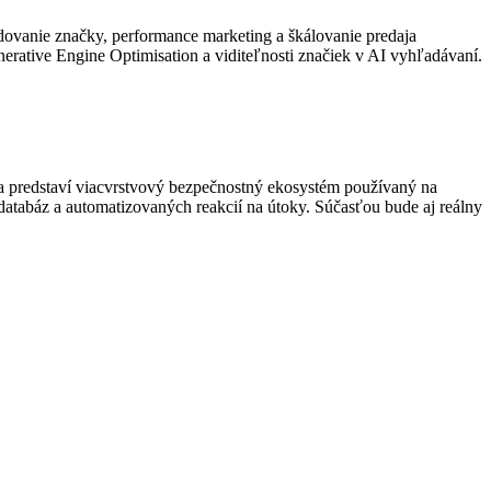
dovanie značky, performance marketing a škálovanie predaja
erative Engine Optimisation a viditeľnosti značiek v AI vyhľadávaní.
a predstaví viacvrstvový bezpečnostný ekosystém používaný na
atabáz a automatizovaných reakcií na útoky. Súčasťou bude aj reálny