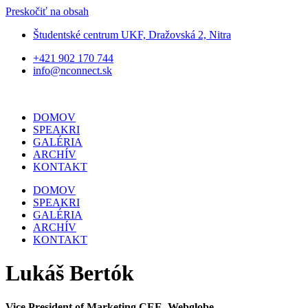
Preskočiť na obsah
Študentské centrum UKF, Dražovská 2, Nitra
+421 902 170 744
info@nconnect.sk
DOMOV
SPEAKRI
GALÉRIA
ARCHÍV
KONTAKT
DOMOV
SPEAKRI
GALÉRIA
ARCHÍV
KONTAKT
Lukáš Bertók
Vice President of Marketing CEE, Webglobe