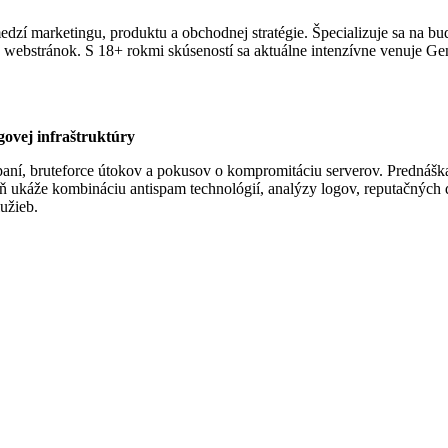
zí marketingu, produktu a obchodnej stratégie. Špecializuje sa na bu
webstránok. S 18+ rokmi skúseností sa aktuálne intenzívne venuje Gen
govej infraštruktúry
aní, bruteforce útokov a pokusov o kompromitáciu serverov. Prednášk
 ukáže kombináciu antispam technológií, analýzy logov, reputačných d
lužieb.